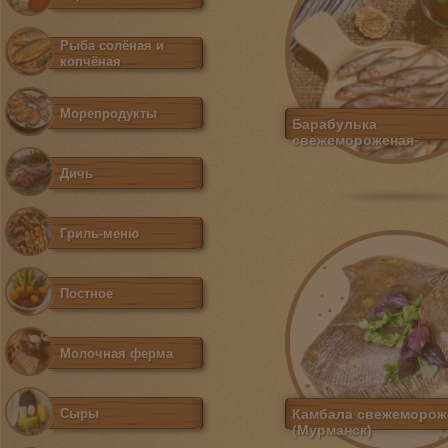
Рыба солёная и
копчёная
Морепродукты
Барабулька
свежемороженая
Дичь
Гриль-меню
Постное
Молочная ферма
Сыры
Камбала свежеморож
(Мурманск)