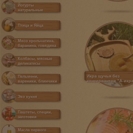
Йогурты
натуральные
Птица и Яйца
Мясо крольчатина,
баранина, говядина
Колбасы, мясные
деликатесы
Икра щучья без
Пельмени,
консервантов "А-икр
вареники, блинчики
Эко кухня
Паштеты, специи,
заготовки
Масла первого