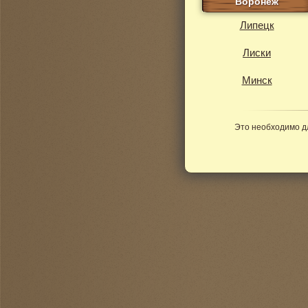
Воронеж
Липецк
Лиски
Минск
Это необходимо д