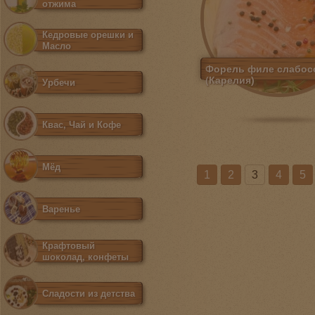
отжима
Кедровые орешки и
Масло
Форель филе слабос
(Карелия)
Урбечи
Квас, Чай и Кофе
Мёд
1
2
3
4
5
Варенье
Крафтовый
шоколад, конфеты
Сладости из детства