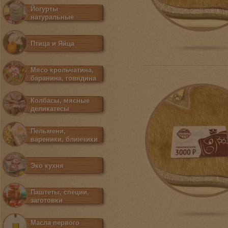
Йогурты
натуральные
Птица и Яйца
Мясо крольчатина,
баранина, говядина
Колбасы, мясные
деликатесы
Пельмени,
вареники, блинчики
Эко кухня
Паштеты, специи,
заготовки
Масла первого