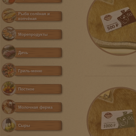
Рыба солёная и
копчёная
Морепродукты
Дичь
Гриль-меню
Постное
Молочная ферма
Сыры