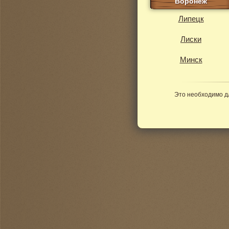
Воронеж
Липецк
Лиски
Минск
Это необходимо д