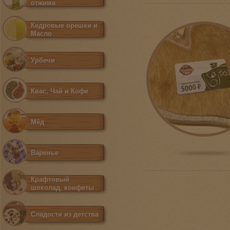
отжима
Кедровые орешки и
Масло
Урбечи
Квас, Чай и Кофе
Мёд
Варенье
Крафтовый
шоколад, конфеты
Сладости из детства