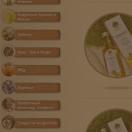
отжима
Кедровые орешки и
Масло
Урбечи
Квас, Чай и Кофе
Мёд
Варенье
Крафтовый
шоколад, конфеты
Сладости из детства