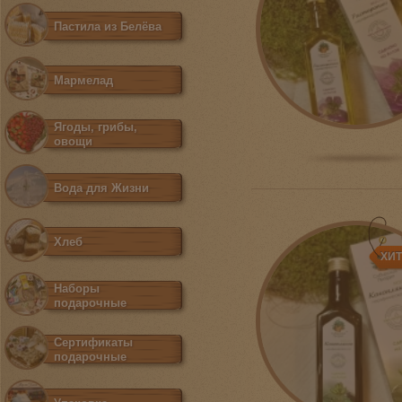
Пастила из Белёва
Мармелад
Ягоды, грибы,
овощи
Вода для Жизни
Хлеб
ХИ
Наборы
подарочные
Сертификаты
подарочные