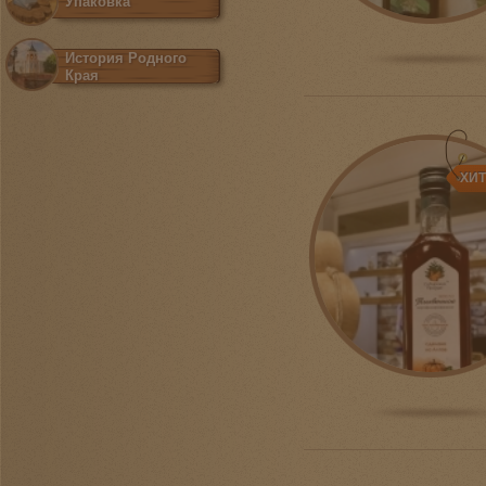
Упаковка
История Родного
Края
ХИ