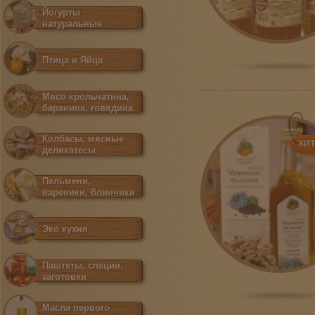
Йогурты
натуральные
Птица и Яйца
Мясо крольчатина,
баранина, говядина
Колбасы, мясные
ХИ
деликатесы
Пельмени,
вареники, блинчики
Эко кухня
Паштеты, специи,
заготовки
Масла первого