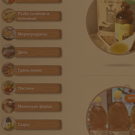
Н
Рыба солёная и
копчёная
Морепродукты
Дичь
Гриль-меню
Постное
ХИ
Молочная ферма
Сыры