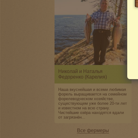
Николай и Наталья
Федоренко (Карелия)
Наша вкуснейшая и всеми любимая
форель выращивается на семейном
форелеводческом хозяйстве,
существующем уже более 20-ти лет
и известном на всю страну.
Чистейшие озёра находятся вдали
от загрязнён...
Все фермеры