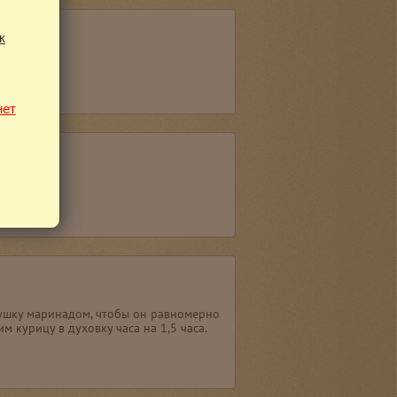
к
нет
ушку маринадом, чтобы он равномерно
м курицу в духовку часа на 1,5 часа.