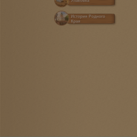
Упаковка
История Родного
Края