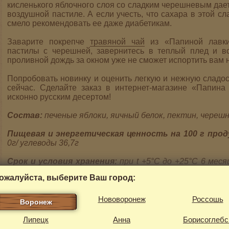
кисленького яблочного слоя со сладким черешневым дае
воздушной пастиле. А если учесть, что сахара в этой с
смело рекомендовать ее даже диабетикам.
Заварите покрепче
травяной чай
из «Папиной лавки»
пастилы с черешней, завернитесь в теплый плед и вс
проливной дождь за окном уже не сможет испортить вам 
Попробовать новинку и оценить легкую и нежную сладо
сейчас. Сделайте заказ в интернет-магазине «Папин
исконно русским десертом!
Состав:
печеные яблоки, яичный белок, пектин, череш
Пищевая и энергетическая ценность на 100 г про
0г/
углеводы 36,7г
Срок и условия хранения:
при t +5°С до +25°С 6 мес
не более 75%
ожалуйста, выберите Ваш город:
Вес в упаковке:
200 г
Нововоронеж
Россошь
Воронеж
Липецк
Анна
Борисоглебс