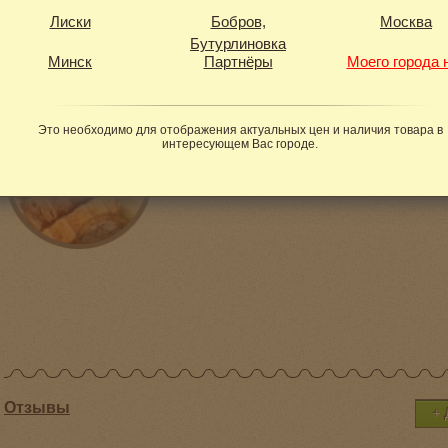
Лиски
Бобров,
Москва
Бутурлиновка
Минск
Партнёры
Моего города 
Фотогалерея
Это необходимо для отображения актуальных цен и наличия товара в
интересующем Вас городе.
Отзывы