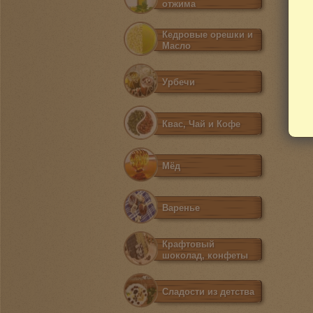
отжима
Кедровые орешки и
Масло
Урбечи
Квас, Чай и Кофе
Мёд
Варенье
Крафтовый
шоколад, конфеты
Сладости из детства