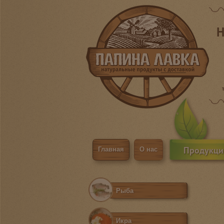
Н
Продукци
Главная
О нас
Рыба
Икра