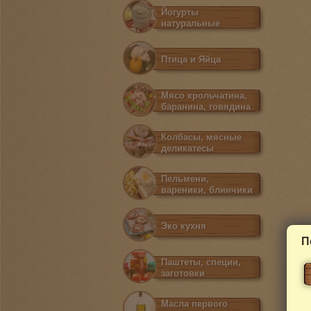
Йогурты
натуральные
Птица и Яйца
Мясо крольчатина,
баранина, говядина
Колбасы, мясные
деликатесы
Пельмени,
вареники, блинчики
Эко кухня
П
Паштеты, специи,
заготовки
Масла первого