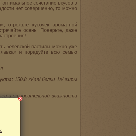
т оптимальное сочетание вкусов в
ладости нет совершенно, то можно
, отрежьте кусочек ароматной
тречайте осень. Поверьте, даже
настроения!
сть белевской пастилы можно уже
а лавка» и порадуйте всю семью
ня
дукта:
150,8 кКал/
белки 1г/ жиры
яцев и относительной влажности
к