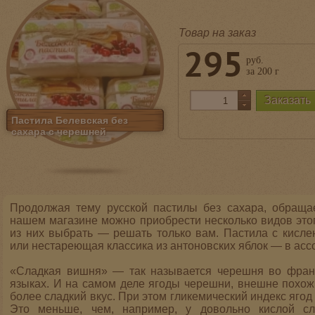
Товар на заказ
295
руб.
за 200 г
Пастила Белевская без
сахара с черешней
Продолжая тему русской пастилы без сахара, обраща
нашем магазине можно приобрести несколько видов этог
из них выбрать — решать только вам. Пастила с кисле
или нестареющая классика из антоновских яблок — в ас
«Сладкая вишня» — так называется черешня во франц
языках. И на самом деле ягоды черешни, внешне похож
более сладкий вкус. При этом гликемический индекс ягод
Это меньше, чем, например, у довольно кислой сл