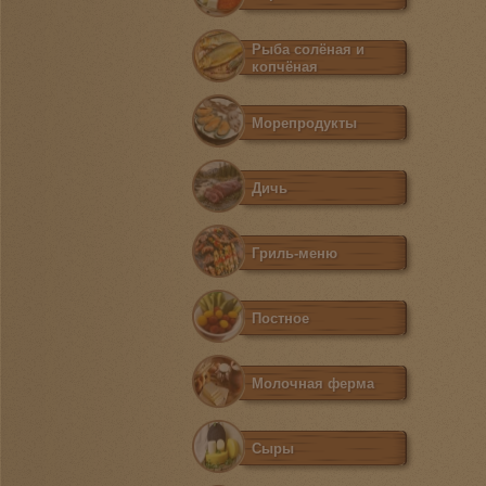
Рыба солёная и
копчёная
Морепродукты
Дичь
Гриль-меню
Постное
Молочная ферма
Сыры