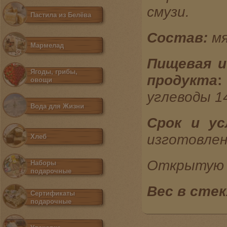
смузи.
Пастила из Белёва
Состав:
м
Мармелад
Пищевая и
Ягоды, грибы,
продукта
:
овощи
углеводы 1
Вода для Жизни
Срок и ус
изготовле
Хлеб
Открытую б
Наборы
подарочные
Вес в стек
Сертификаты
подарочные