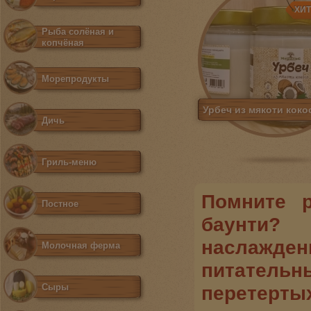
ХИ
Рыба солёная и
копчёная
Морепродукты
Урбеч из мякоти коко
Дичь
Гриль-меню
Помните 
Постное
баунти?
наслажде
Молочная ферма
питательн
Сыры
перетерт