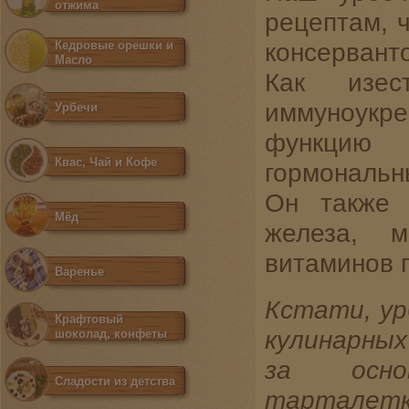
отжима
рецептам, ч
консервант
Кедровые орешки и
Масло
Как изес
иммуноукр
Урбечи
функцию 
Квас, Чай и Кофе
гормональн
Он также 
Мёд
железа, м
витаминов 
Варенье
Кстати, ур
Крафтовый
кулинарных
шоколад, конфеты
за основ
Сладости из детства
тарталетк