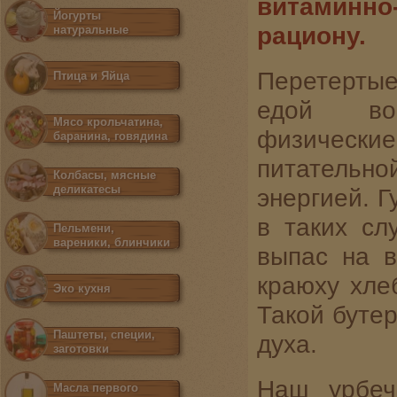
витаминн
Йогурты
рациону.
натуральные
Перетертые
Птица и Яйца
едой вос
Мясо крольчатина,
физическ
баранина, говядина
питательно
Колбасы, мясные
деликатесы
энергией. Г
в таких сл
Пельмени,
вареники, блинчики
выпас на в
краюху хле
Эко кухня
Такой бутер
Паштеты, специи,
духа.
заготовки
Наш урбеч
Масла первого