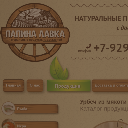
НАТУРАЛЬНЫЕ 
с д
+7-92
телефон:
Продукция
Главная
О нас
Доставка и оплат
Урбеч из мякоти
Каталог продукц
Рыба
Икра