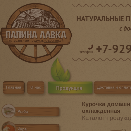
НАТУРАЛЬНЫЕ 
с д
+7-92
телефон:
Продукция
Главная
О нас
Доставка и оплат
Курочка домашн
охлаждённая
Рыба
Каталог продукц
Икра