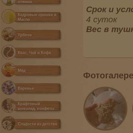
отжима
Срок
и
усл
Кедровые орешки и
4 суток
Масло
Вес в тушк
Урбечи
Квас, Чай и Кофе
Мёд
Фотогалер
Варенье
Крафтовый
шоколад, конфеты
Сладости из детства