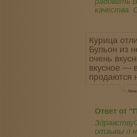
радовать 
качества. 
Курица отли
Бульон из н
очень вкусн
вкусное — в
продаются 
Лена
Ответ от "
Здравству
отзывы о н