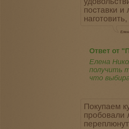
удовольстви
поставки и
наготовить,
Елен
Ответ от "
Елена Нико
получить т
что выбира
Покупаем ку
пробовали л
переплюнут