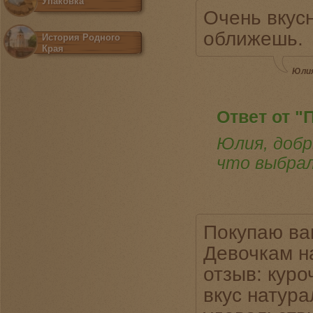
Упаковка
Очень вкусн
оближешь.
История Родного
Края
Юлия
Ответ от "
Юлия, добр
что выбрал
Покупаю ва
Девочкам н
отзыв: куро
вкус натур