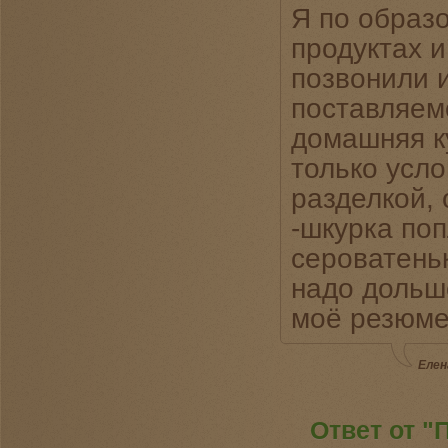
Я по образо
продуктах и
позвонили 
поставляемо
домашняя к
только усл
разделкой,
-шкурка поп
сероватеньк
надо дольше
моё резюме:
Елен
Ответ от "