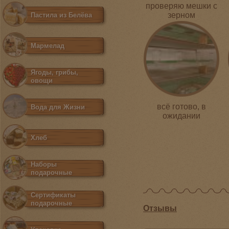
проверяю мешки с
зерном
Пастила из Белёва
Мармелад
Ягоды, грибы,
овощи
всё готово, в
Вода для Жизни
ожидании
маленьк...
Хлеб
Наборы
подарочные
Сертификаты
подарочные
Отзывы