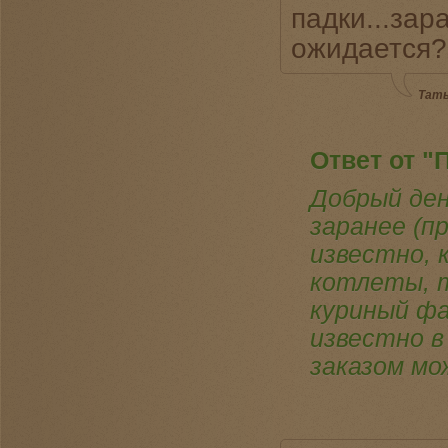
падки...зар
ожидается?
Тать
Ответ от "
Добрый ден
заранее (п
известно, 
котлеты, т
куриный фа
известно в
заказом мо