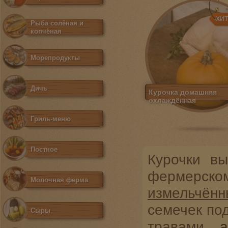
ХИ
Рыба солёная и
копчёная
Морепродукты
Дичь
Курочка домашняя
охлаждённая
Гриль-меню
Постное
Курочки в
фермерск
Молочная ферма
измельчённ
семечек по
Сыры
травами,
а 