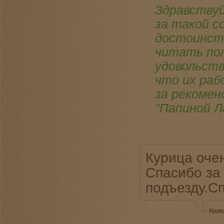
Здравствуй
за такой с
достоинств
читать по
удовольств
что их раб
за рекомен
"Папиной Л
Курица очен
Спасибо за 
подъезду.Сп
Ната