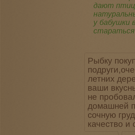
дают птице
натуральны
у бабушки 
стараться 
Рыбку поку
подруги,оч
летних дер
ваши вкусн
не пробова
домашней п
сочную гру
качество и 