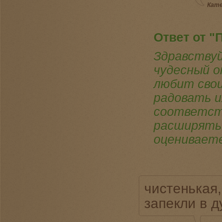
Кате
Ответ от "
Здравствуй
чудесный о
любит сво
радовать и
соответст
расширять 
оцениваете
чистенькая,
запекли в д