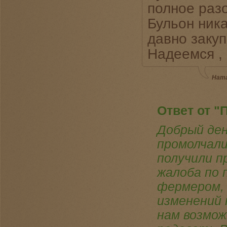
полное разо
Бульон ника
давно заку
Надеемся , 
Ната
Ответ от "
Добрый ден
промолчали
получили п
жалоба по 
фермером, 
изменений 
нам возмож