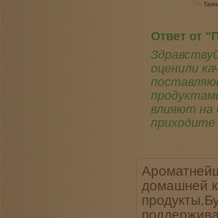
Тать
Ответ от "
Здравствуй
оценили ка
поставляю
продуктами
влияют на 
приходите 
Ароматней
домашней к
продукты.Б
поддержива