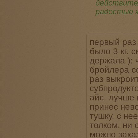
действител
радостью ж
первый раз 
было 3 кг. 
держала ): 
бройлера со
раз выкроит
субпродукто
айс. лучше 
принес нев
тушку. с не
толком. ни 
можно зака