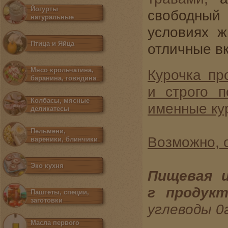
Йогурты
свободн
натуральные
условиях
жи
Птица и Яйца
отличные в
Мясо крольчатина,
Курочка пр
баранина, говядина
и строго п
Колбасы, мясные
именные ку
деликатесы
Пельмени,
Возможно, о
вареники, блинчики
Эко кухня
Пищевая
и
г
продукт
Паштеты, специи,
заготовки
углеводы 0
Масла первого