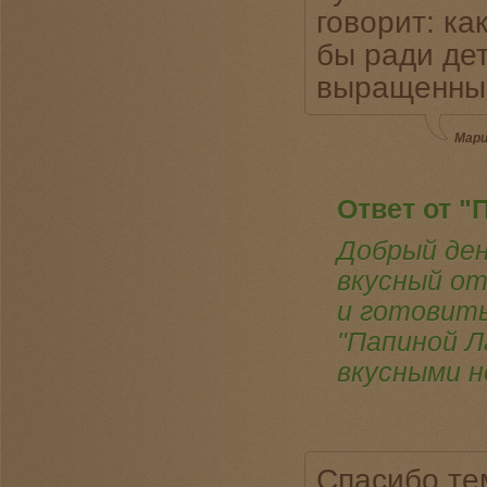
говорит: ка
бы ради дет
выращенный
Мари
Ответ от "
Добрый ден
вкусный от
и готовить
"Папиной Л
вкусными н
Спасибо те