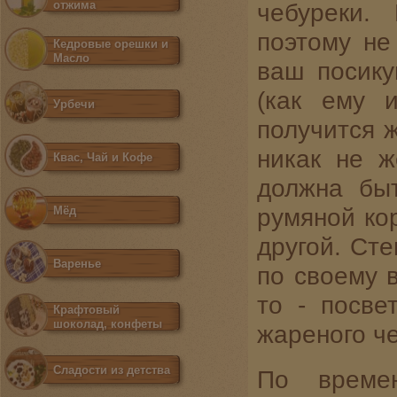
отжима
чебуреки.
поэтому не
Кедровые орешки и
Масло
ваш посику
(как ему 
Урбечи
получится 
никак не ж
Квас, Чай и Кофе
должна бы
румяной кор
Мёд
другой. Ст
Варенье
по своему в
то - посве
Крафтовый
шоколад, конфеты
жареного ч
Сладости из детства
По времен