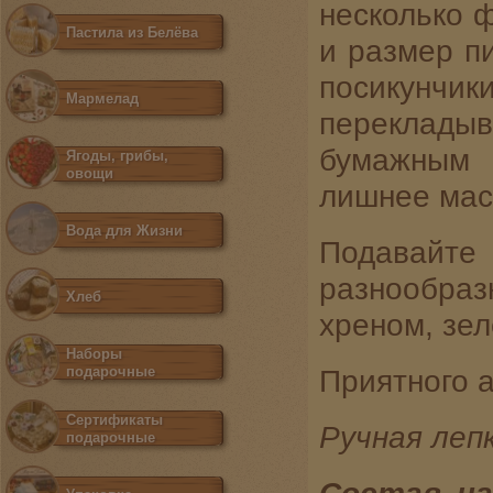
несколько ф
Пастила из Белёва
и размер пи
посикунчи
Мармелад
переклад
бумажным 
Ягоды, грибы,
овощи
лишнее мас
Вода для Жизни
Подавай
разнообра
Хлеб
хреном, зе
Наборы
подарочные
Приятного а
Сертификаты
Ручная лепк
подарочные