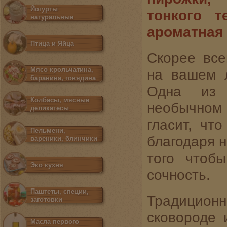
Йогурты
тонкого т
натуральные
ароматная 
Птица и Яйца
Скорее все
Мясо крольчатина,
на вашем л
баранина, говядина
Одна из 
Колбасы, мясные
необычном
деликатесы
гласит, чт
Пельмени,
благодаря н
вареники, блинчики
того чтоб
Эко кухня
сочность.
Паштеты, специи,
Традиционн
заготовки
сковороде 
Масла первого