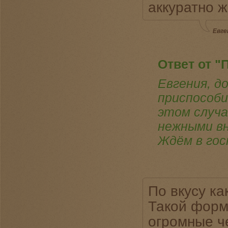
аккуратно ж
Евге
Ответ от "
Евгения, д
приспособи
этом случа
нежными вн
Ждём в гос
По вкусу ка
Такой форм
огромные че