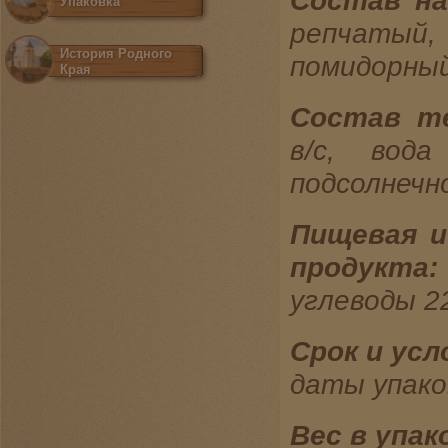
Состав на
Упаковка
репчатый,
История Родного
помидорный
Края
Состав т
в/с, вод
подсолнечно
Пищевая и
продукта:
углеводы 2
Срок и усл
даты упако
Вес в упак