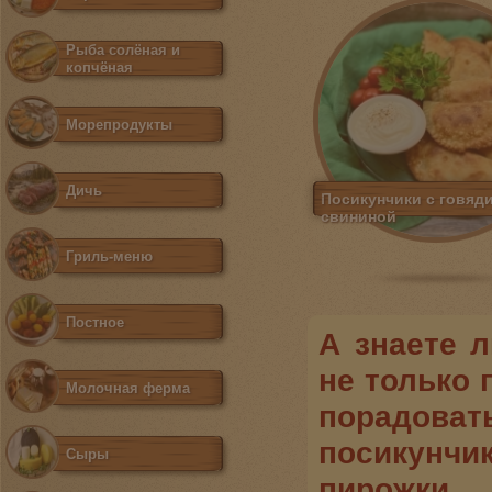
Рыба солёная и
копчёная
Морепродукты
Дичь
Посикунчики с говяд
свининой
Гриль-меню
Постное
А знаете л
не только
Молочная ферма
порадоват
посикунч
Сыры
пирожки,