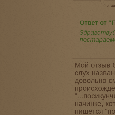
Анат
Ответ от "
Здравствуй
постараемс
Мой отзыв б
слух назва
довольно см
происхожде
"...посикун
начинке, ко
пишется "п