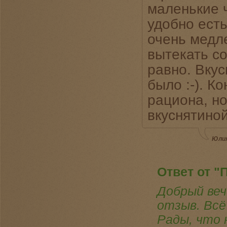
маленькие ч
удобно есть
очень медле
вытекать со
равно. Вкус
было :-). К
рациона, но
вкуснятиной
Юлия
Ответ от "
Добрый веч
отзыв. Всё
Рады, что 