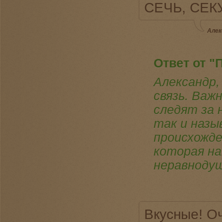
СЕЧЬ, СЕКУ.
Алек
Ответ от "
Александр,
связь. Важ
следят за 
так и назы
происхожде
которая на
неравноду
Вкусные! О