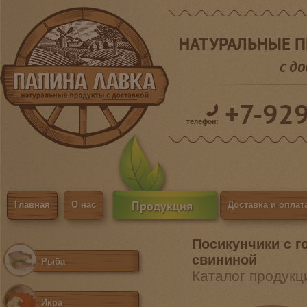
НАТУРАЛЬНЫЕ 
с д
+7-92
телефон:
Продукция
Главная
О нас
Доставка и оплат
Посикунчики с г
свининой
Рыба
Каталог продукц
Икра