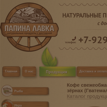
НАТУРАЛЬНЫЕ 
с д
+7-92
телефон:
Продукция
Главная
О нас
Доставка и оплат
Кофе свежеобжа
зёрнах (Гватема
Рыба
Каталог продукц
Икра