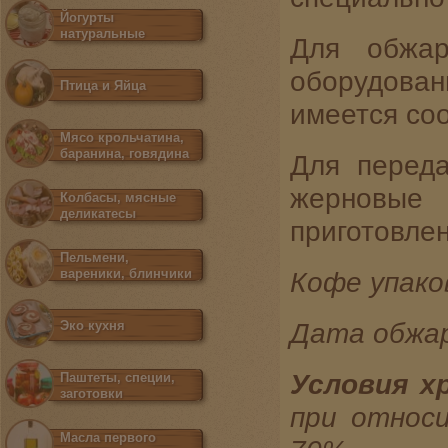
Йогурты
натуральные
Для обжар
оборудова
Птица и Яйца
имеется со
Мясо крольчатина,
баранина, говядина
Для переда
жерновые 
Колбасы, мясные
деликатесы
приготовле
Пельмени,
вареники, блинчики
Кофе упако
Дата обжар
Эко кухня
Условия х
Паштеты, специи,
заготовки
при относ
Масла первого