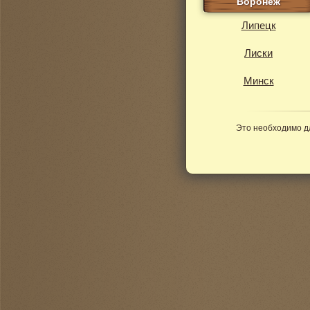
Воронеж
Липецк
Лиски
Минск
Это необходимо д