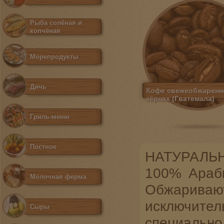
Рыба солёная и
копчёная
Морепродукты
Дичь
Кофе свежеобжаренн
зёрнах (Гватемала)
Гриль-меню
Постное
НАТУРАЛЬ
100% Араби
Молочная ферма
Обжарива
исключите
Сыры
специально