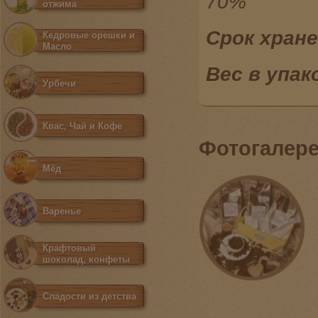
70%
отжима
Срок хран
Кедровые орешки и
Масло
Вес в упак
Урбечи
Квас, Чай и Кофе
Фотогалер
Мёд
Варенье
Крафтовый
шоколад, конфеты
Сладости из детства