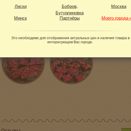
Лиски
Бобров,
Москва
Вес в упаковке:
50 г
Бутурлиновка
Минск
Партнёры
Моего города 
Фотогалерея
Это необходимо для отображения актуальных цен и наличия товара в
интересующем Вас городе.
Отзывы