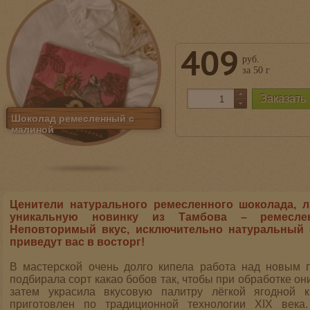
409
руб.
за 50 г
Шоколад ремесленный с
малиной
Ценители натурального ремесленного шоколада, л
уникальную новинку из Тамбова – ремесле
Неповторимый вкус, исключительно натуральный 
приведут вас в восторг!
В мастерской очень долго кипела работа над новым 
подбирала сорт какао бобов так, чтобы при обработке он
затем украсила вкусовую палитру лёгкой ягодной 
приготовлен по традиционной технологии XIX века