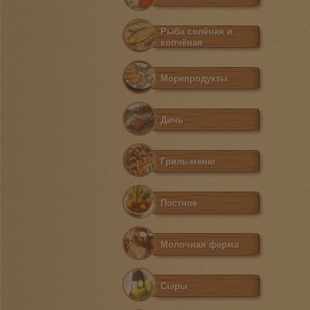
Рыба солёная и
копчёная
Морепродукты
Дичь
Гриль-меню
Постное
Молочная ферма
Сыры