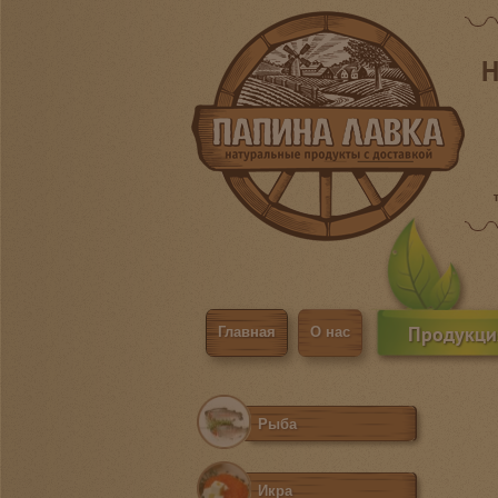
Н
Продукци
Главная
О нас
Рыба
Икра