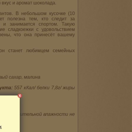
вкус и аромат шоколада.
антов. В небольшом кусочке (10
ет полезна тем, кто следит за
 и занимается спортом. Такую
ие сладкоежки с удовольствием
рены, что она принесёт вашему
 он станет любимцем семейных
ый сахар, малина
дукта:
557 кКал/ белки 7,8г/ жиры
в и относительной влажности не
к