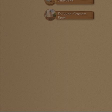
Упаковка
История Родного
Края