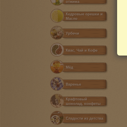
отжима
Кедровые орешки и
Масло
Урбечи
Квас, Чай и Кофе
Мёд
Варенье
Крафтовый
шоколад, конфеты
Сладости из детства