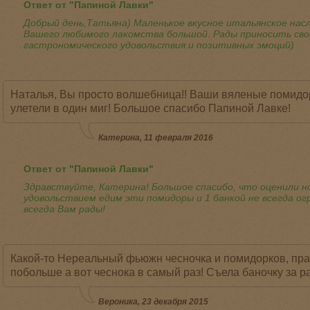
Ответ от "Папиной Лавки"
Добрый день,Татьяна) Маленькое вкусное итальянское нас
Вашего любимого лакомства большой. Рады приносить с
гастрономического удовольствия и позитивных эмоций)
Наталья, Вы просто волшебница!! Ваши вяленые помидо
улетели в один миг! Большое спасибо Папиной Лавке!
Катерина, 11 февраля 2016
Ответ от "Папиной Лавки"
Здравствуйте, Катерина! Большое спасибо, что оценили но
удовольствием едим эти помидоры и 1 банкой не всегда ог
всегда Вам рады!
Какой-то Нереальный фьюжн чесночка и помидорков, пр
побольше а вот чеснока в самый раз! Съела баночку за ра
Вероника, 23 декабря 2015