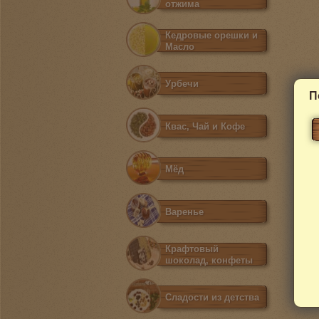
отжима
Кедровые орешки и
Масло
Урбечи
П
Квас, Чай и Кофе
Мёд
Варенье
Крафтовый
шоколад, конфеты
Сладости из детства