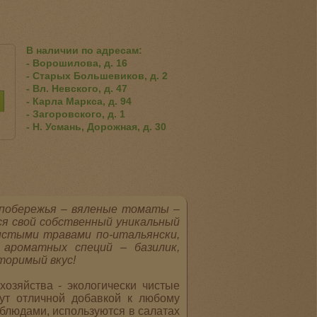
В наличии по адресам:
- Ворошилова, д. 16
- Старых Большевиков, д. 2
- Вл. Невского, д. 47
- Карла Маркса, д. 94
- Загоровского, д. 1
- Н. Усмань, Дорожная, д. 30
 побережья – вяленые томаты –
я свой собственный уникальный
истыми травами по-итальянски,
 ароматных специй – базилик,
торимый вкус!
озяйства - экологически чистые
ут отличной добавкой к любому
блюдами, используются в салатах