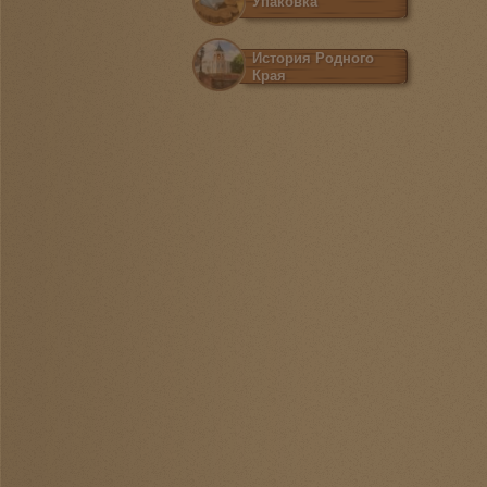
Упаковка
История Родного
Края