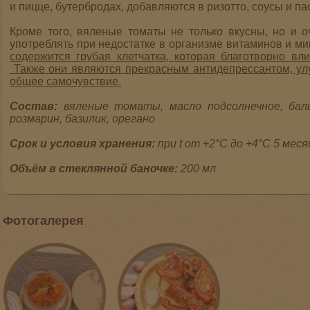
и пицце, бутербродах, добавляются в ризотто, соусы и п
Кроме того, вяленые томаты не только вкусны, но и о
употреблять при недостатке в организме витаминов и м
содержится грубая клетчатка, которая благотворно вл
Также они являются прекрасным антидепрессантом, ул
общее самочувствие.
Состав:
вяленые томаты, масло подсолнечное, бальз
розмарин, базилик, орегано
Срок и условия хранения:
при t от +2°С до +4°С 5 мес
Объём в стеклянной баночке:
200 мл
Фотогалерея