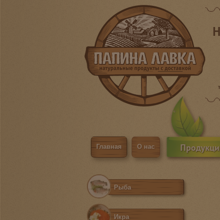
Н
Продукци
Главная
О нас
Рыба
Икра