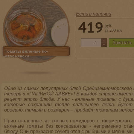
Есть в наличии
419
руб.
за 200 мл
Томаты вяленые по-
итальянски
Одно из самых популярных блюд Средиземноморского
теперь в «ПАПИНОЙ ЛАВКЕ»! В каждой стране имеетс
рецепт этого блюда. У нас - вяленые томаты с душ
которые сохранили тепло солнечного лета. Букет
орегано, тимьян и розмарин – придаёт томатам непов
Приготовленные из спелых помидоров с фермерского х
вяленые томаты без консервантов - непременно стан
блюду. Они прекрасно сочетаются с рыбными и мясными 