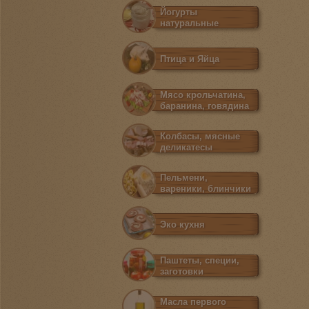
Йогурты
натуральные
Птица и Яйца
Мясо крольчатина,
баранина, говядина
Колбасы, мясные
деликатесы
Пельмени,
вареники, блинчики
Эко кухня
Паштеты, специи,
заготовки
Масла первого