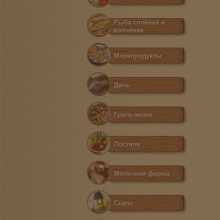
Рыба солёная и
копчёная
Морепродукты
Дичь
Гриль-меню
Постное
Молочная ферма
Сыры