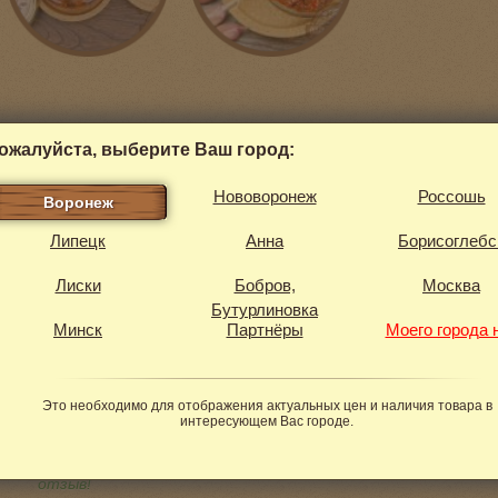
ожалуйста, выберите Ваш город:
Нововоронеж
Россошь
Воронеж
Отзывы
Липецк
Анна
Борисоглебс
Лиски
Бобров,
Москва
От вяленых томатов и вправду невозможно оторваться! 
Бутурлиновка
самостоятельная закуска, и как заправка к салатам. Реко
Минск
Партнёры
Моего города 
Нина, 16 ноября 2017
Это необходимо для отображения актуальных цен и наличия товара в
Ответ от "Папиной Лавки"
интересующем Вас городе.
Добрый вечер, Нина! Мы сами придумываем всё новые соче
вкусно получается в дуэте с фермерской моцареллой. Об
отзыв!