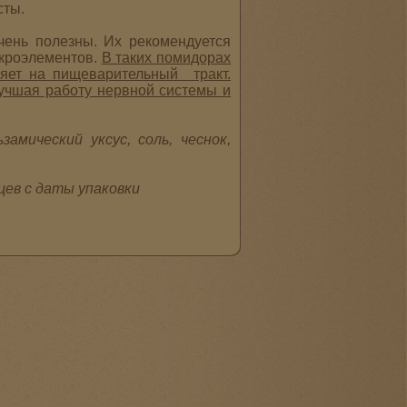
асты.
чень полезны. Их рекомендуется
икроэлементов.
В таких помидорах
ияет на пищеварительный тракт.
учшая работу нервной системы и
амический уксус, соль, чеснок,
яцев
с даты упаковки