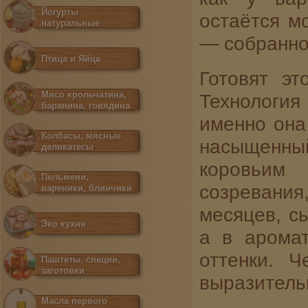
Йогурты
остаётся м
натуральные
— собранно
Птица и Яйца
Готовят эт
Мясо крольчатина,
Технологи
баранина, говядина
именно она
Колбасы, мясные
насыщенны
деликатесы
коровьим
Пельмени,
созревания
вареники, блинчики
месяцев, сы
Эко кухня
а в арома
оттенки. 
Паштеты, специи,
заготовки
выразитель
Масла первого