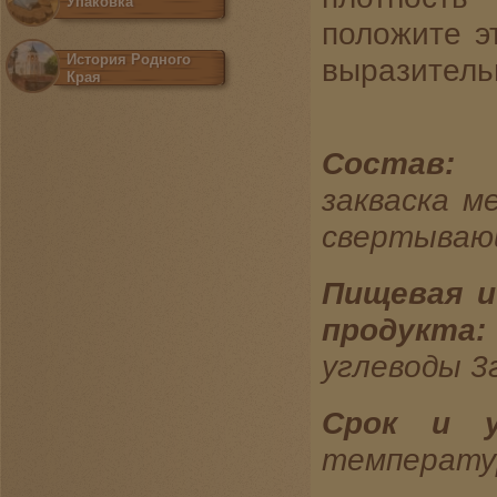
Упаковка
положите э
История Родного
выразитель
Края
Состав
:
закваска м
свертываю
Пищевая
и
продукта:
углеводы 3
Срок
и ус
температур