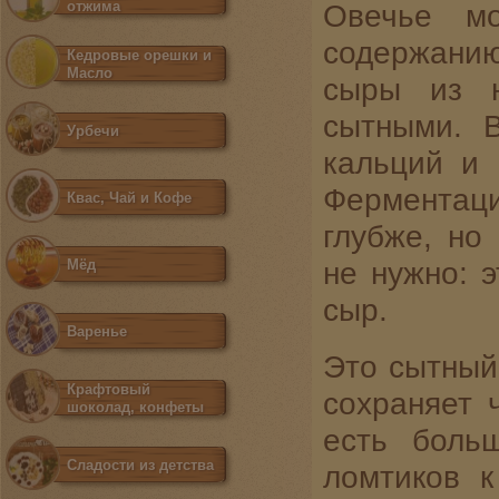
отжима
Овечье мо
содержанию
Кедровые орешки и
Масло
сыры из н
сытными. 
Урбечи
кальций и 
Ферментаци
Квас, Чай и Кофе
глубже, но
не нужно: 
Мёд
сыр.
Варенье
Это сытный 
Крафтовый
сохраняет 
шоколад, конфеты
есть больш
Сладости из детства
ломтиков к