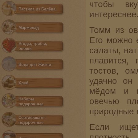
чтобы вк
Пастила из Белёва
интереснее
Томм из ов
Мармелад
Его можно е
Ягоды, грибы,
салаты, нат
овощи
плавится, 
Вода для Жизни
тостов, ом
удачно он 
Хлеб
мёдом и в
овечью пл
Наборы
подарочные
природные 
Сертификаты
подарочные
Если ищет
плотност