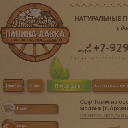
НАТУРАЛЬНЫЕ 
с д
+7-92
телефон:
Продукция
Главная
О нас
Доставка и оплат
Сыр Томм из ов
молока (с.Архан
Рыба
Каталог продукц
Икра