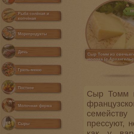
Н
Рыба солёная и
копчёная
Морепродукты
Дичь
Сыр Томм из овечьег
молока (с.Архангельс
Гриль-меню
Постное
Сыр Томм и
французско
Молочная ферма
семейству
прессуют, 
Сыры
как у вар