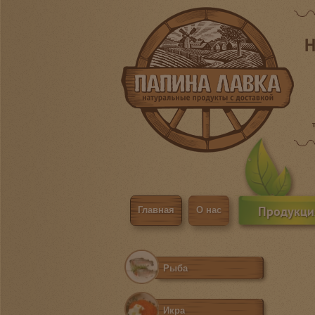
Н
Продукци
Главная
О нас
Рыба
Икра