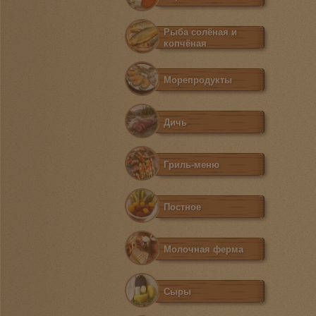
Рыба солёная и
копчёная
Морепродукты
Дичь
Гриль-меню
Постное
Молочная ферма
Сыры