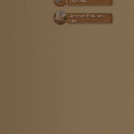
Упаковка
История Родного
Края