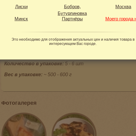
хлопот и дежурного вопроса: «Что сегодня готовить?»
Лиски
Бобров,
Москва
Бутурлиновка
Минск
Партнёры
Моего города 
Состав:
крылышки горной курицы, растительное мас
сладкая, чеснок сушеный гранулированный, соль
Пищевая и энергетическая ценность на 100 г прод
10г/ углеводы 0,4г
Это необходимо для отображения актуальных цен и наличия товара в
Срок и условия хранения:
при t от 0°С до +4°С не боле
интересующем Вас городе.
При t -18°С до 90 дней с даты упаковки
Количество в упаковке:
5 - 6 шт
Вес в упаковке:
~ 500 - 600 г
Фотогалерея