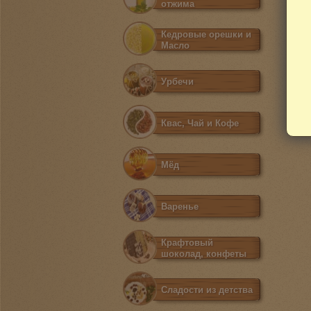
отжима
Кедровые орешки и
Масло
Урбечи
Квас, Чай и Кофе
Мёд
Варенье
Крафтовый
шоколад, конфеты
Сладости из детства