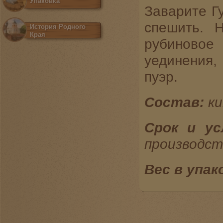
Упаковка
Заварите Гу
спешить. 
История Родного
Края
рубиново
уединения
пуэр.
Состав:
ки
Срок и ус
производс
Вес в упак