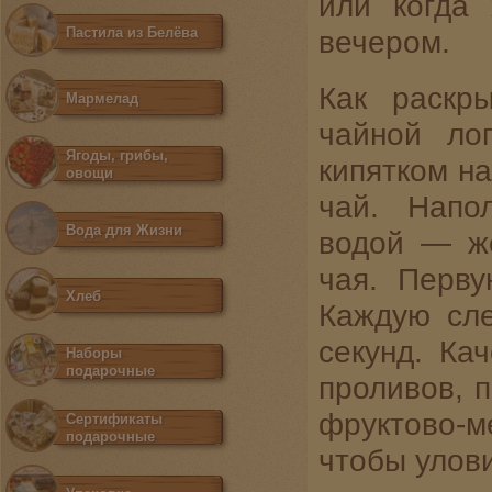
или когда 
Пастила из Белёва
вечером.
Как раскр
Мармелад
чайной ло
Ягоды, грибы,
кипятком на
овощи
чай. Напо
Вода для Жизни
водой — жё
чая. Перву
Хлеб
Каждую сл
секунд. Ка
Наборы
подарочные
проливов, п
фруктово-м
Сертификаты
подарочные
чтобы улов