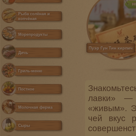
Н
Рыба солёная и
копчёная
Морепродукты
Пуэр Гун Тин кирпич
Дичь
Гриль-меню
Знакомьтес
Постное
лавки» —
«живым». Э
Молочная ферма
чей вкус 
Сыры
совершен