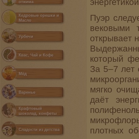
энергетикой
отжима
Пуэр следу
Кедровые орешки и
Масло
вековыми 
открывает н
Урбечи
Выдержан
Квас, Чай и Кофе
который фе
За 5–7 лет
Мёд
микроорга
мягко очищ
Варенье
даёт энер
полифенол
Крафтовый
шоколад, конфеты
микрофлор
плотных об
Сладости из детства