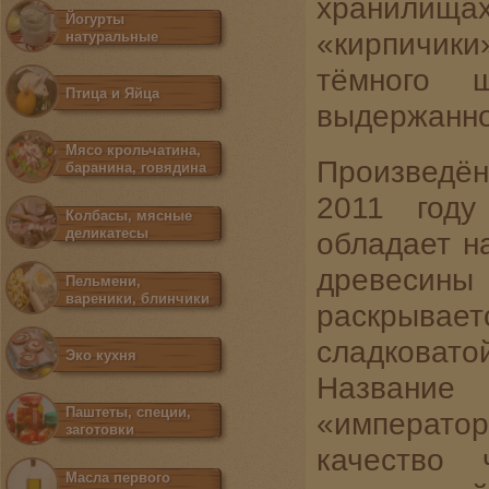
хранилища
Йогурты
«кирпичики
натуральные
тёмного 
Птица и Яйца
выдержанно
Мясо крольчатина,
Произведён
баранина, говядина
2011 год
Колбасы, мясные
деликатесы
обладает н
древесины
Пельмени,
вареники, блинчики
раскрывает
сладковатой
Эко кухня
Названи
Паштеты, специи,
«император
заготовки
качество 
Масла первого