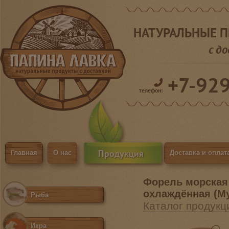
НАТУРАЛЬНЫЕ 
с д
+7-92
телефон:
Продукция
Главная
О нас
Доставка и оплат
Форель морская
охлаждённая (М
Рыба
Каталог продукц
Икра