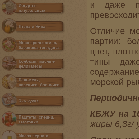
и даже п
Йогурты
натуральные
превосходи
Птица и Яйца
Отличие м
партии: б
Мясо крольчатина,
баранина, говядина
цвет, плотн
тины даж
Колбасы, мясные
деликатесы
содержание
морской ры
Пельмени,
вареники, блинчики
Периодичн
Эко кухня
КБЖУ
на
1
Паштеты, специи,
жиры 6,8г/ 
заготовки
Масла первого