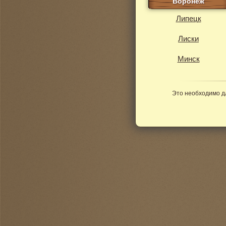
Воронеж
Липецк
Лиски
Минск
Это необходимо д