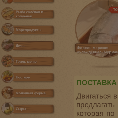
ТО
Рыба солёная и
копчёная
Морепродукты
Дичь
Форель морская
охлаждённая (Мурман
Гриль-меню
Постное
ПОСТАВКА
Молочная ферма
Двигаться в
предлагат
Сыры
которая по 