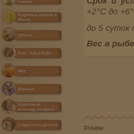
Срок
и
ус
отжима
°С
+2
до +6
Кедровые орешки и
Масло
до
5
суток
Урбечи
Вес в рыб
Квас, Чай и Кофе
Мёд
Варенье
Крафтовый
шоколад, конфеты
Сладости из детства
Отзывы