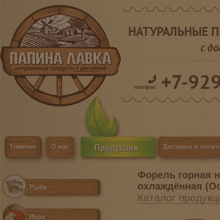
НАТУРАЛЬНЫЕ 
с д
+7-92
телефон:
Продукция
Главная
О нас
Доставка и оплат
Форель горная 
охлаждённая (Ос
Рыба
Каталог продукц
Икра