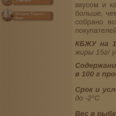
Упаковка
вкусом и к
больше, чем
История Родного
Края
собрано в
покупателей
КБЖУ на 1
жиры 15г
Содержан
в 100 г пр
Срок и ус
до -2°С
Вес в рыб