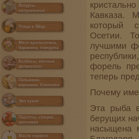
кристальн
Йогурты
натуральные
Кавказа. 
который 
Птица и Яйца
Осетии. Т
Мясо крольчатина,
лучшими ф
баранина, говядина
республики
Колбасы, мясные
форель пре
деликатесы
теперь пред
Пельмени,
вареники, блинчики
Почему име
Эко кухня
Эта рыба в
берущих нач
Паштеты, специи,
заготовки
насыщена 
Масла первого
Благодар