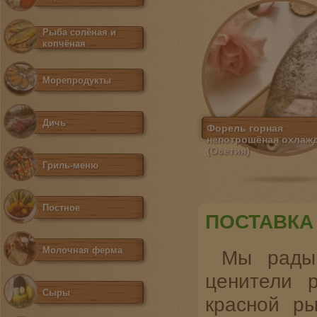
Рыба солёная и
копчёная
Морепродукты
Дичь
Форель горная
непотрошёная охлаж
(Осетия)
Гриль-меню
Постное
ПОСТАВКА
Молочная ферма
Мы рады 
ценители 
Сыры
красной р