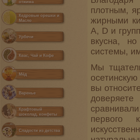
отжима
плотным, я
Кедровые орешки и
жирными ки
Масло
A, D и груп
Урбечи
вкусна, но
системы, им
Квас, Чай и Кофе
Мы тщател
Мёд
осетинскую
вы относите
Варенье
доверяете
сравнивали
Крафтовый
шоколад, конфеты
первого к
искусстве
Сладости из детства
натуральн