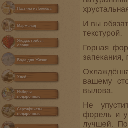
хрустальная
Пастила из Белёва
И вы обязат
Мармелад
текстурой.
Ягоды, грибы,
овощи
Горная фор
запекания, 
Вода для Жизни
Охлаждённая
Хлеб
вашему сто
вылова.
Наборы
подарочные
Не упусти
Сертификаты
форель и у
подарочные
лучшей. По