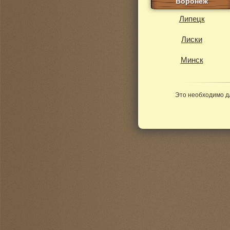
Воронеж
Липецк
Лиски
Минск
Это необходимо д