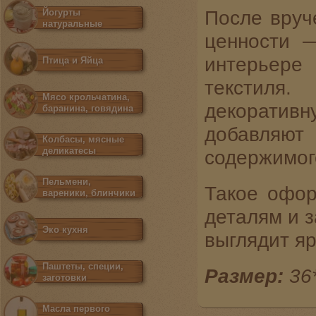
После вруч
Йогурты
натуральные
ценности 
интерьере
Птица и Яйца
текстиля.
Мясо крольчатина,
декоративн
баранина, говядина
добавляют 
Колбасы, мясные
деликатесы
содержимог
Пельмени,
Такое офор
вареники, блинчики
деталям и з
Эко кухня
выглядит яр
Паштеты, специи,
Размер:
36
заготовки
Масла первого