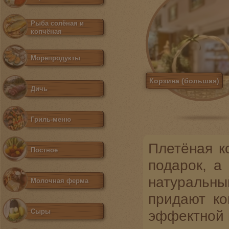
Рыба солёная и
копчёная
Морепродукты
Корзина (большая)
Дичь
Гриль-меню
Плетёная к
Постное
подарок, а
натуральн
Молочная ферма
придают ко
Сыры
эффектной 