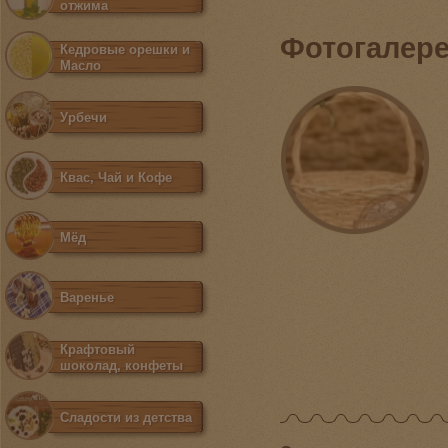
отжима
Фотогалер
Кедровые орешки и
Масло
Урбечи
Квас, Чай и Кофе
Мёд
Варенье
Крафтовый
шоколад, конфеты
Сладости из детства