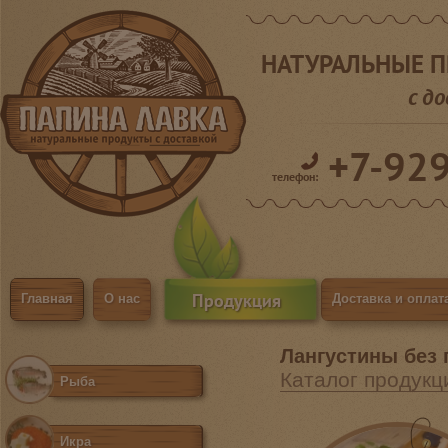
НАТУРАЛЬНЫЕ 
с д
+7-92
телефон:
Продукция
Главная
О нас
Доставка и оплат
Лангустины без
Каталог продукц
Рыба
Икра