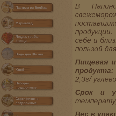
В Папин
Пастила из Белёва
свежемор
поставщик
Мармелад
продукции.
Ягоды, грибы,
себе и бли
овощи
пользой для
Вода для Жизни
Пищевая и
продукта:
Хлеб
2,3г/
углев
Наборы
подарочные
Срок и у
температу
Сертификаты
подарочные
Вес в упак