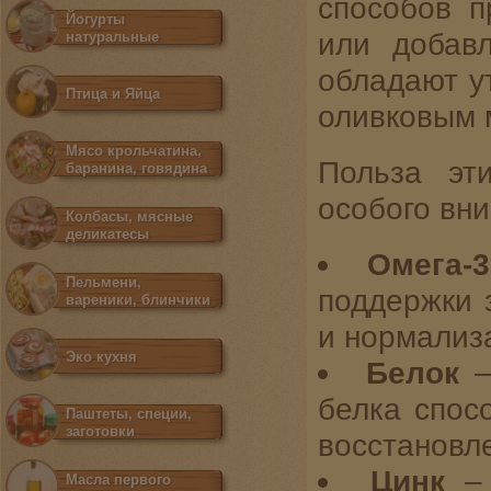
способов п
Йогурты
или добавл
натуральные
обладают у
Птица и Яйца
оливковым 
Мясо крольчатина,
Польза эт
баранина, говядина
особого вн
Колбасы, мясные
деликатесы
Омега-
Пельмени,
поддержки 
вареники, блинчики
и нормализ
Эко кухня
Белок
–
белка спос
Паштеты, специи,
заготовки
восстановл
Цинк
– 
Масла первого