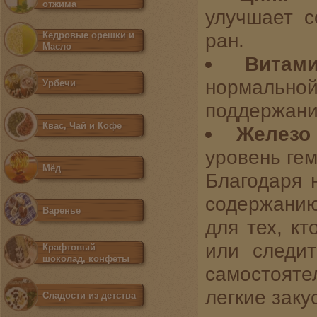
отжима
улучшает с
ран.
Кедровые орешки и
Масло
Витам
нормальн
Урбечи
поддержани
Квас, Чай и Кофе
Железо
уровень гем
Мёд
Благодаря 
содержанию
Варенье
для тех, к
или следит
Крафтовый
шоколад, конфеты
самостояте
легкие заку
Сладости из детства