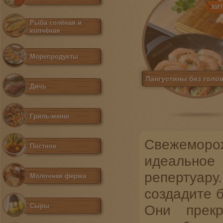
ХИ
Рыба солёная и
копчёная
Морепродукты
Лангустины без голо
Дичь
Гриль-меню
Свежеморо
Постное
идеальное
репертуару
Молочная ферма
создадите б
Сыры
Они прек