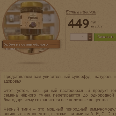
Есть в наличии
449
руб.
за 230 г
Урбеч из семян чёрного
тмина
Представляем вам удивительный суперфуд - натуральны
здоровья.
Этот густой, насыщенный пастообразный продукт го
семена чёрного тмина перетираются до однородной 
благодаря чему сохраняются все полезные вещества.
Чёрный тмин – это мощный природный иммуномодуля
активных компонентов, включая витамины А, Е, С, D, г