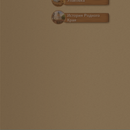
Упаковка
История Родного
Края