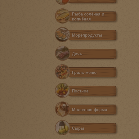
Рыба солёная и
копчёная
Морепродукты
Дичь
Гриль-меню
Постное
Молочная ферма
Сыры