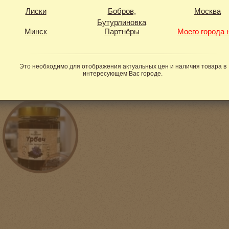
Срок годности:
9 месяцев с даты изготовления
Лиски
Бобров,
Москва
Бутурлиновка
Открытую банку хранить в холодильнике
Минск
Партнёры
Моего города 
Вес в стеклянной баночке:
230 г
Это необходимо для отображения актуальных цен и наличия товара в
интересующем Вас городе.
Фотогалерея