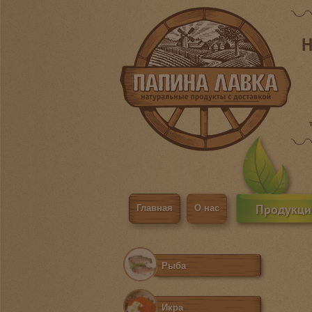
Н
Продукци
Главная
О нас
Рыба
Икра