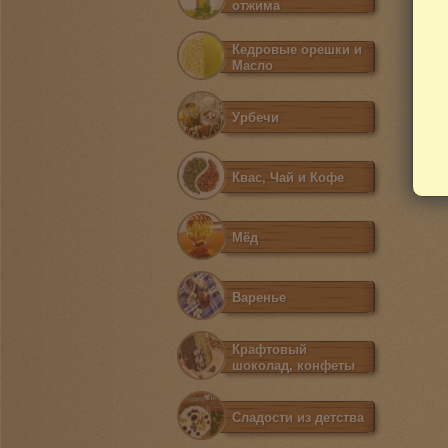
отжима
Кедровые орешки и
Масло
Урбечи
Квас, Чай и Кофе
Мёд
Варенье
Крафтовый
шоколад, конфеты
Сладости из детства