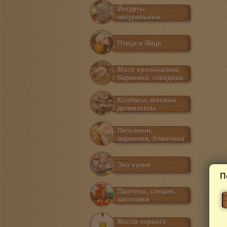
Йогурты
натуральные
Птица и Яйца
Мясо крольчатина,
баранина, говядина
Колбасы, мясные
деликатесы
Пельмени,
вареники, блинчики
Эко кухня
П
Паштеты, специи,
заготовки
Масла первого