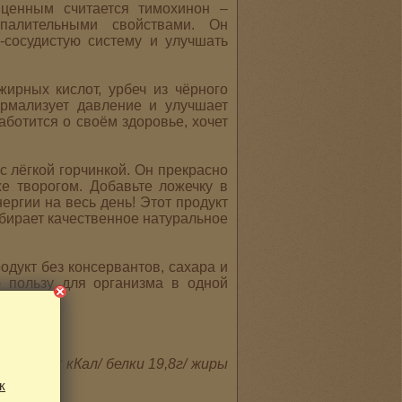
 ценным считается тимохинон –
палительными свойствами. Он
-сосудистую систему и улучшать
рных кислот, урбеч из чёрного
ормализует давление и улучшает
аботится о своём здоровье, хочет
с лёгкой горчинкой. Он прекрасно
е творогом. Добавьте ложечку в
ергии на весь день! Этот продукт
ыбирает качественное натуральное
одукт без консервантов, сахара и
ю пользу для организма в одной
укта:
333 кКал/ белки 19,8г/ жиры
к