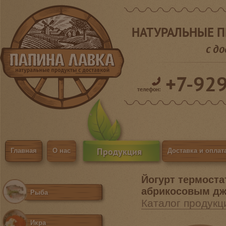
НАТУРАЛЬНЫЕ 
с д
+7-92
телефон:
Продукция
Главная
О нас
Доставка и оплат
Йогурт термоста
абрикосовым д
Рыба
Каталог продукц
Икра