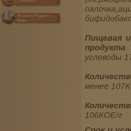
Упаковка
палочк
История Родного
бифидобакт
Края
Пищевая и
продукта
углеводы 1
Количеств
менее 107К
Количест
106КОЕ/г
Срок и усл