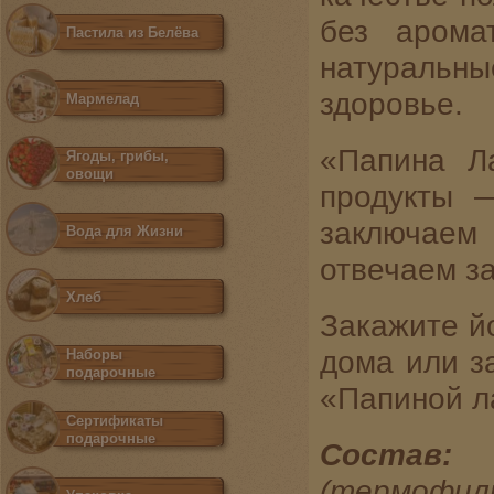
без арома
Пастила из Белёва
натуральн
здоровье.
Мармелад
«Папина Л
Ягоды, грибы,
овощи
продукты 
заключаем
Вода для Жизни
отвечаем за
Хлеб
Закажите йо
дома или з
Наборы
подарочные
«Папиной л
Сертификаты
подарочные
Состав
(термофи