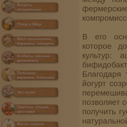
Йогурты
фермерски
натуральные
компромисс
Птица и Яйца
В его осн
Мясо крольчатина,
баранина, говядина
которое д
культур: 
Колбасы, мясные
деликатесы
бифидобак
Благодаря 
Пельмени,
вареники, блинчики
йогурт созр
перемеши
Эко кухня
позволяет 
Паштеты, специи,
получить гу
заготовки
натуральной
Масла первого