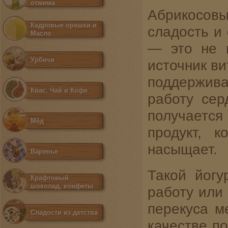
отжима
Абрикосов
Кедровые орешки и
сладость и
Масло
— это не п
Урбечи
источник ви
поддержива
Квас, Чай и Кофе
работу сер
получаетс
Мёд
продукт, 
насыщает.
Варенье
Такой йогу
Крафтовый
шоколад, конфеты
работу или 
перекуса м
Сладости из детства
качестве по