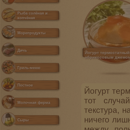
Рыба солёная и
копчёная
Морепродукты
Дичь
Йогурт термостатный
абрикосовым джемо
Гриль-меню
Постное
Йогурт тер
тот случа
Молочная ферма
текстура, н
ничего лишн
Сыры
между пол