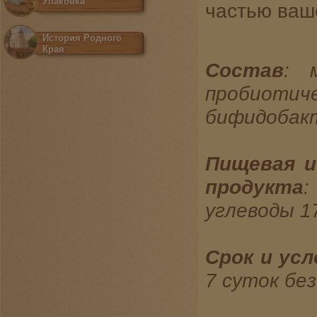
Упаковка
частью ваше
История Родного
Края
Состав
:
пробиотич
бифидобакт
Пищевая и
продукта
:
углеводы 1
Срок и ус
7 суток бе