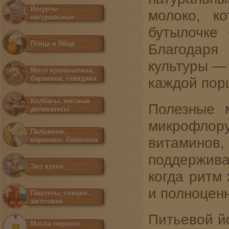
Йогурты
молоко, к
натуральные
бутылочке
Птица и Яйца
Благодаря
культуры —
Мясо крольчатина,
баранина, говядина
каждой пор
Колбасы, мясные
Полезные 
деликатесы
микрофло
Пельмени,
витамино
вареники, блинчики
поддержив
Эко кухня
когда ритм 
и полноцен
Паштеты, специи,
заготовки
Питьевой йо
Масла первого