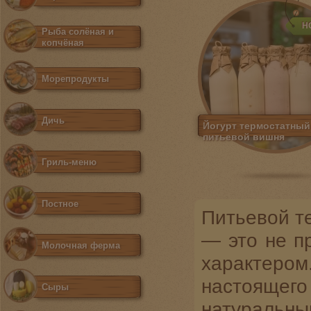
Н
Рыба солёная и
копчёная
Морепродукты
Дичь
Йогурт термостатный
питьевой вишня
Гриль-меню
Постное
Питьевой т
— это не п
Молочная ферма
характеро
настоящего
Сыры
натуральны