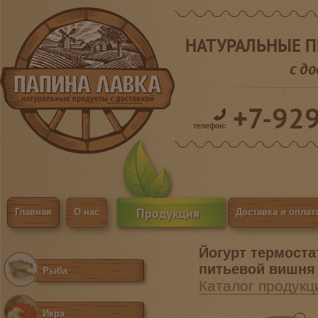
НАТУРАЛЬНЫЕ 
с д
+7-92
телефон:
Продукция
Главная
О нас
Доставка и оплат
Йогурт термост
питьевой вишня
Рыба
Каталог продукц
Икра