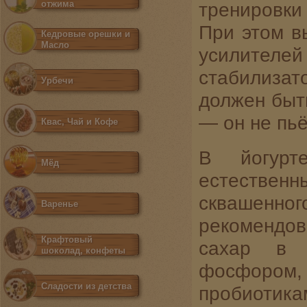
отжима
тренировки 
При этом вы
Кедровые орешки и
Масло
усилител
стабилизат
Урбечи
должен быть
— он не пьё
Квас, Чай и Кофе
В йогурт
Мёд
естествен
сквашенн
Варенье
рекомендов
Крафтовый
сахар в 
шоколад, конфеты
фосфором,
Сладости из детства
пробиотик