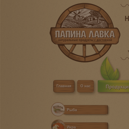
Н
Продукци
Главная
О нас
Рыба
Икра