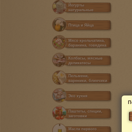
Йогурты
натуральные
Птица и Яйца
Мясо крольчатина,
баранина, говядина
Колбасы, мясные
деликатесы
Пельмени,
вареники, блинчики
Эко кухня
П
Паштеты, специи,
заготовки
Масла первого