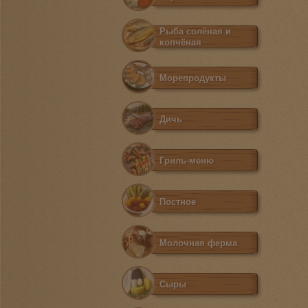
Рыба солёная и
копчёная
Морепродукты
Дичь
Гриль-меню
Постное
Молочная ферма
Сыры