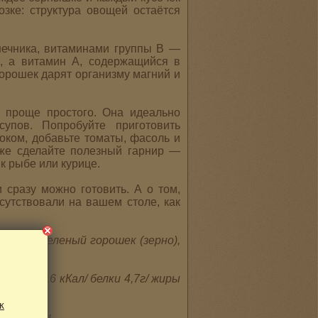
зке: структура овощей остаётся
шечника, витаминами группы B —
, а витамин А, содержащийся в
горошек дарят организму магний и
ю проще простого. Она идеально
упов. Попробуйте приготовить
ноком, добавьте томаты, фасоль и
же сделайте полезный гарнир —
к рыбе или курице.
 сразу можно готовить. А о том,
сутствовали на вашем столе, как
заный, зеленый горошек (зерно),
укта:
148,6 кКал/ белки 4,7г/ жиры
к
 упаковки