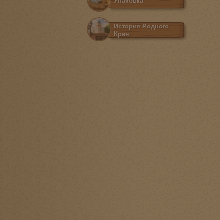
Упаковка
История Родного
Края