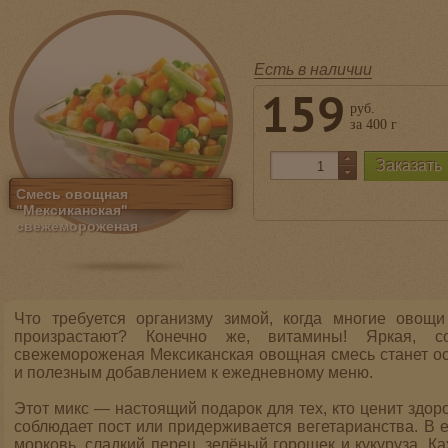
Есть в наличии
159
руб.
за 400 г
Смесь овощная
"Мексиканская"
свежемороженая
Что требуется организму зимой, когда многие ово
произрастают? Конечно же, витамины! Яркая, с
свежемороженая Мексиканская овощная смесь станет о
и полезным добавлением к ежедневному меню.
Этот микс — настоящий подарок для тех, кто ценит здоро
соблюдает пост или придерживается вегетарианства. В 
морковь, сладкий перец, зелёный горошек и кукуруза. 