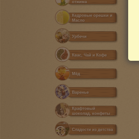
отжима
Кедровые орешки и
Масло
Урбечи
Квас, Чай и Кофе
Мёд
Варенье
Крафтовый
шоколад, конфеты
Сладости из детства