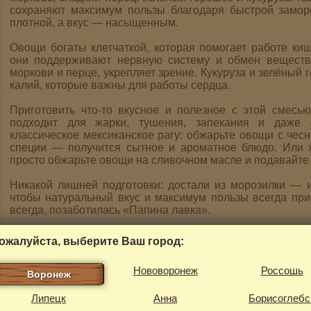
сохраняют максимум пользы благодаря быстрой заморо
плотной, а вкус — насыщенным.
Овощи богаты клетчаткой, которая помогает работе ки
они поддерживают нервную систему и обмен веществ
моркови и перце, укрепляет зрение. Кукуруза и зелёный 
калий, которые важны для работы сердца.
Приготовить что-то вкусное и полезное с этой смесь
подходит для жарки, тушения, запекания и даже с
классическое мексиканское рагу: обжарьте овощи с чес
специи — получится сытное и ароматное блюдо. Или 
просто обжарьте овощи на сливочном масле и подавайте 
Никакой лишней подготовки: достали из морозилки — и
чтобы натуральный вкус и максимум пользы всегда при
всегда, позаботилась «Папина лавка».
Состав:
фасоль зелёная стручковая, морковь, перец ре
ожалуйста, выберите Ваш город:
кукуруза (зерно)
Нововоронеж
Россошь
Пищевая и энергетическая ценность на 100 г прод
Воронеж
1,18г/
углеводы 29,8г
Липецк
Анна
Борисоглебс
Срок и условия хранения:
при t -18°С 24 месяца с даты