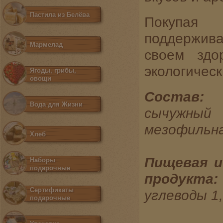
Пастила из Белёва
Покупая
поддержива
Мармелад
своем здо
экологическ
Ягоды, грибы,
овощи
Состав:
п
Вода для Жизни
сычужны
мезофильна
Хлеб
Пищевая и
Наборы
подарочные
продукта:
Сертификаты
углеводы 1
подарочные