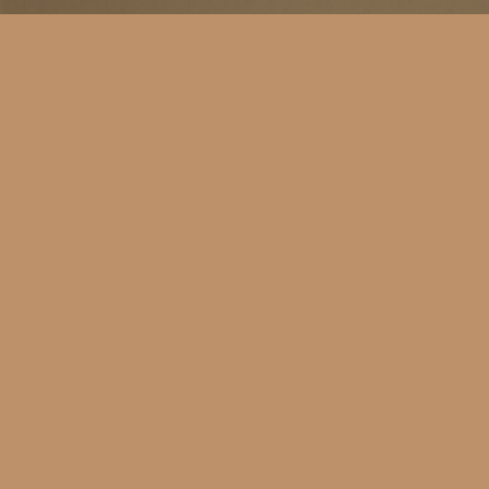
©
«Папина Лавка», 2010-2026.
«Папина Лавка» предназначена для людей, которые ценят
здоровое питание. Мы поставляем экологически чистые
продукты под заказ только от проверенных поставщиков.
Мы в социальных сетях: