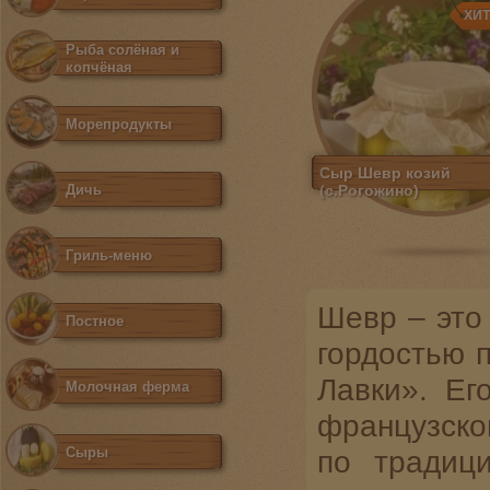
ХИ
Рыба солёная и
копчёная
Морепродукты
Сыр Шевр козий
Дичь
(с.Рогожино)
Гриль-меню
Шевр – это
Постное
гордостью 
Лавки». Ег
Молочная ферма
французско
Сыры
по традиц