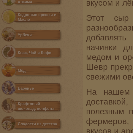
вкусом и лё
отжима
Кедровые орешки и
Этот сыр
Масло
разнообраз
Урбечи
добавлять
начинки д
Квас, Чай и Кофе
медом и ор
Шевр прекр
Мёд
свежими ов
Варенье
На нашем 
доставкой
Крафтовый
шоколад, конфеты
полезным п
фермеров,
Сладости из детства
вкусов и ар