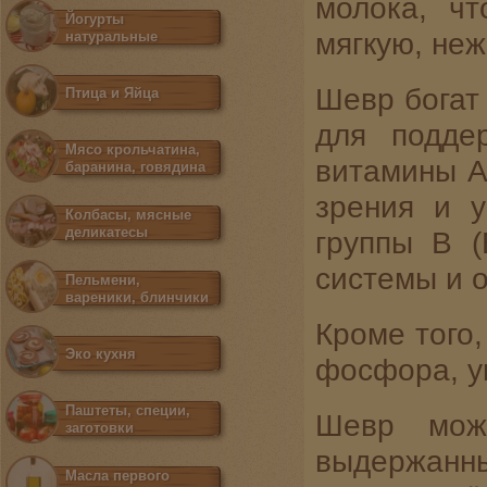
молока, ч
Йогурты
мягкую, неж
натуральные
Шевр богат
Птица и Яйца
для подде
Мясо крольчатина,
витамины A
баранина, говядина
зрения и у
Колбасы, мясные
деликатесы
группы B (
системы и 
Пельмени,
вареники, блинчики
Кроме того,
Эко кухня
фосфора, у
Паштеты, специи,
Шевр мож
заготовки
выдержанн
Масла первого