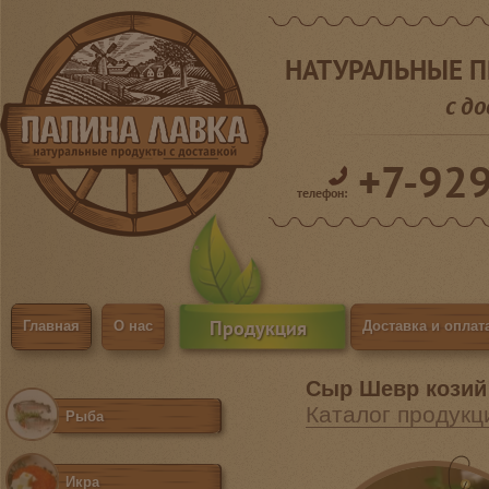
НАТУРАЛЬНЫЕ 
с д
+7-92
телефон:
Продукция
Главная
О нас
Доставка и оплат
Сыр Шевр козий 
Каталог продукц
Рыба
Икра