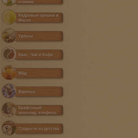
отжима
Кедровые орешки и
Масло
Урбечи
Квас, Чай и Кофе
Мёд
Варенье
Крафтовый
шоколад, конфеты
Сладости из детства