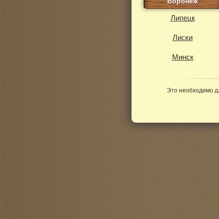
Воронеж
Липецк
Лиски
Минск
Это необходимо д