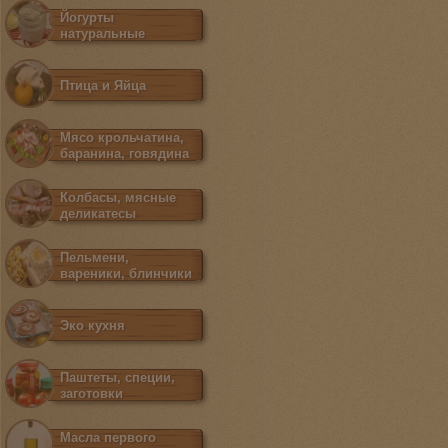
Йогурты
натуральные
Птица и Яйца
Мясо крольчатина,
баранина, говядина
Колбасы, мясные
деликатесы
Пельмени,
вареники, блинчики
Эко кухня
Паштеты, специи,
заготовки
Масла первого