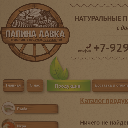
НАТУРАЛЬНЫЕ 
с д
+7-92
телефон:
Продукция
Главная
О нас
Доставка и оплат
Каталог продук
Рыба
Ничего не найде
Икра