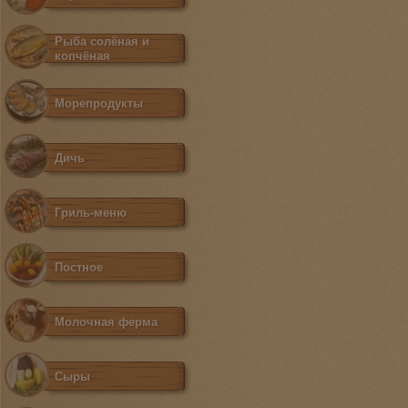
Рыба солёная и
копчёная
Морепродукты
Дичь
Гриль-меню
Постное
Молочная ферма
Сыры