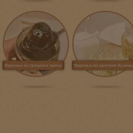
Варенье из грецкого ореха
Варенье из цветков бузин