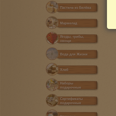
Пастила из Белёва
Мармелад
Ягоды, грибы,
овощи
Вода для Жизни
Хлеб
Наборы
подарочные
Сертификаты
подарочные