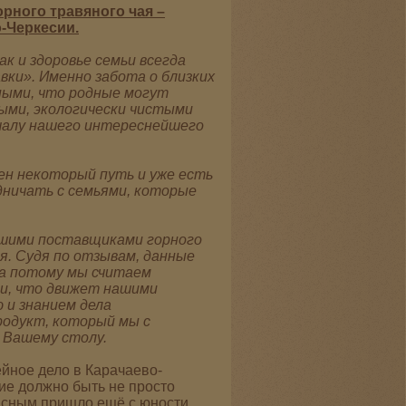
рного травяного чая –
-Черкесии.
ак и здоровье семьи всегда
вки». Именно забота о близких
ными, что родные могут
ыми, экологически чистыми
ачалу нашего интереснейшего
ен некоторый путь и уже есть
дничать с семьями, которые
ашими поставщиками горного
ья. Судя по отзывам, данные
 а потому мы считаем
и, что движет нашими
 и знанием дела
одукт, который мы с
 Вашему столу.
йное дело в Карачаево-
ие должно быть не просто
асным пришло ещё с юности.