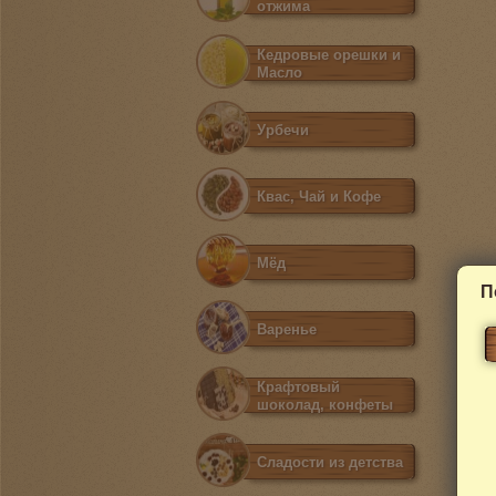
отжима
Кедровые орешки и
Масло
Урбечи
Квас, Чай и Кофе
Мёд
П
Варенье
Крафтовый
шоколад, конфеты
Сладости из детства