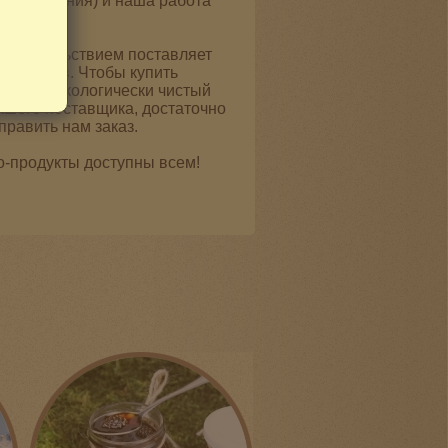
образования) и наша работа
 удовольствием поставляет
фермеров. Чтобы купить
ой чай
, экологически чистый
ашего поставщика, достаточно
править нам заказ.
-продукты доступны всем!