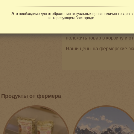
них и не имеют специального 
пошла.»
Это необходимо для отображения актуальных цен и наличия товара в
Компания «ПАПИНА ЛАВКА» с
интересующем Вас городе.
лучшее от наших российских 
замечательный
горный травян
мед
и
домашние варенья
от н
положить товар в корзину и от
Наши цены на фермерские эко
Продукты от фермера