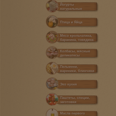
Йогурты
натуральные
Птица и Яйца
Мясо крольчатина,
баранина, говядина
Колбасы, мясные
деликатесы
Пельмени,
вареники, блинчики
Эко кухня
Паштеты, специи,
заготовки
Масла первого