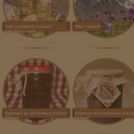
Чай травяной горный
Мёд горный
(Эльбрусский)
Варенье из сосновых шишек
Варенье из сосновых шиш
350 мл
650 мл