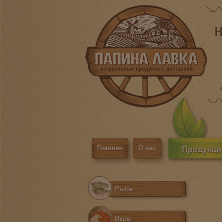
Н
Продукци
Главная
О нас
Рыба
Икра