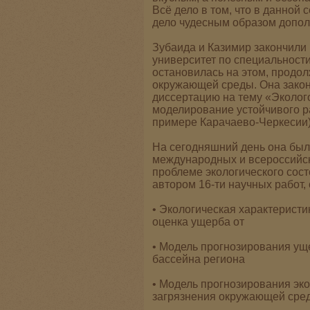
Всё дело в том, что в данной
дело чудесным образом дополн
Зубаида и Казимир закончили
университет по специальност
остановилась на этом, продо
окружающей среды. Она закон
диссертацию на тему «Эколог
моделирование устойчивого р
примере Карачаево-Черкесии)
На сегодняшний день она был
международных и всероссийс
проблеме экологического сос
автором 16-ти научных работ,
• Экологическая характерист
оценка ущерба от
• Модель прогнозирования ущ
бассейна региона
• Модель прогнозирования эк
загрязнения окружающей сре