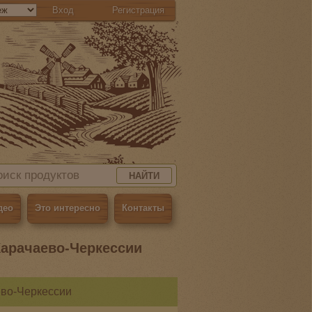
Вход
Регистрация
НАЙТИ
део
Это интересно
Контакты
Карачаево-Черкессии
ево-Черкессии