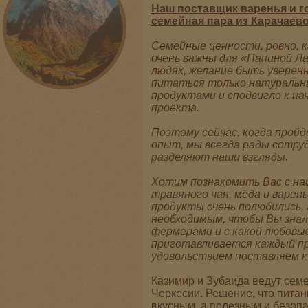
Наш поставщик варенья и го
семейная пара из Карачаево
Семейные ценности, ровно, к
очень важны для «Папиной Ла
людях, желание быть уверен
питаться только натуральн
продуктами и сподвигло к н
проекта.
Поэтому сейчас, когда пройд
опыт, мы всегда рады сотру
разделяют наши взгляды.
Хотим познакомить Вас с н
травяного чая, мёда и варен
продукты очень полюбились,
необходимым, чтобы Вы знал
фермерами и с какой любовью
приготавливается каждый пр
удовольствием поставляем к
Казимир и Зубаида ведут семе
Черкесии. Решение, что питан
вкусным, а полезным и безоп