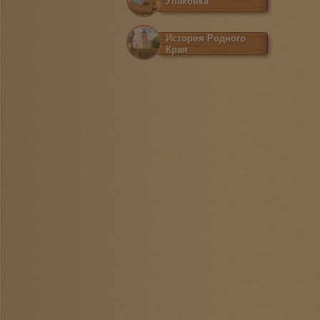
Упаковка
История Родного
Края