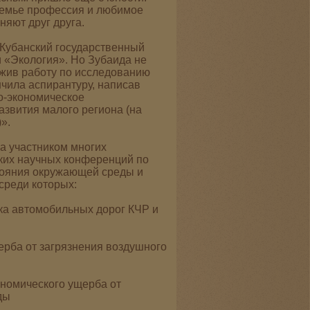
 семье профессия и любимое
яют друг друга.
 Кубанский государственный
и «Экология». Но Зубаида не
лжив работу по исследованию
чила аспирантуру, написав
о-экономическое
азвития малого региона (на
».
а участником многих
ких научных конференций по
тояния окружающей среды и
 среди которых:
ика автомобильных дорог КЧР и
ерба от загрязнения воздушного
ономического ущерба от
ды