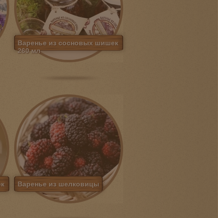
Варенье из сосновых шишек
260 мл
ек
Варенье из шелковицы