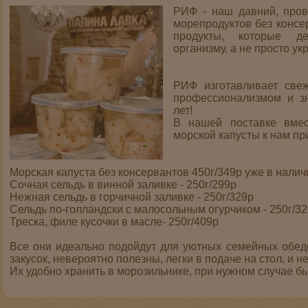
РИФ - наш давний, пров
морепродуктов без консе
продукты, которые де
организму, а не просто ук
РИФ изготавливает све
профессионализмом и з
лет!
В нашей поставке вме
морской капусты к нам п
Морская капуста без консервантов 450г/349р уже в налич
Сочная сельдь в винной заливке - 250г/299р
Нежная сельдь в горчичной заливке - 250г/329р
Сельдь по-голландски с малосольным огурчиком - 250г/3
Треска, филе кусочки в масле- 250г/409р
Все они идеально подойдут для уютных семейных обедо
закусок, невероятно полезны, легки в подаче на стол, и 
Их удобно хранить в морозильнике, при нужном случае бы