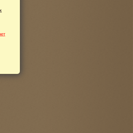
к
нет