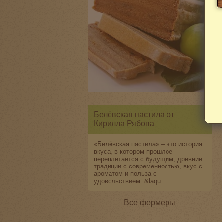
Белёвская пастила от
Кирилла Рябова
«Белёвская пастила» – это история
вкуса, в котором прошлое
переплетается с будущим, древние
традиции с современностью, вкус с
ароматом и польза с
удовольствием. &laqu...
Все фермеры