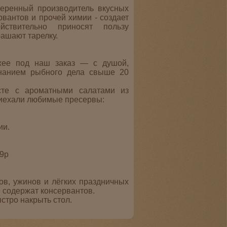
еренный производитель вкусных
рвантов и прочей химии - создает
йствительно приносят пользу
рашают тарелку.
жее под наш заказ — с душой,
нанием рыбного дела свыше 20
сте с ароматными салатами из
риехали любимые пресервы:
ии.
29р
в, ужинов и лёгких праздничных
не содержат консервантов.
стро накрыть стол.