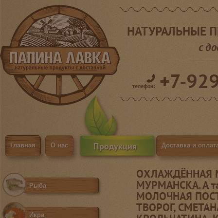
НАТУРАЛЬНЫЕ 
с д
+7-92
телефон:
Продукция
Главная
О нас
Доставка и оплат
ОХЛАЖДЁННАЯ М
МУРМАНСКА. А т
Рыба
МОЛОЧНАЯ ПОСТ
ТВОРОГ, СМЕТА
Икра