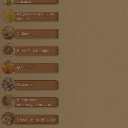
отжима
Кедровые орешки и
Масло
Урбечи
Квас, Чай и Кофе
Мёд
Варенье
Крафтовый
шоколад, конфеты
Сладости из детства