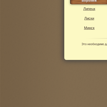
Воронеж
Липецк
Лиски
Минск
Это необходимо д