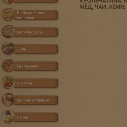
КРОЛЬЧАТИНА, К
МЁД, ЧАИ, КОФ
Рыба солёная и
копчёная
Морепродукты
Дичь
Гриль-меню
Постное
Молочная ферма
Сыры