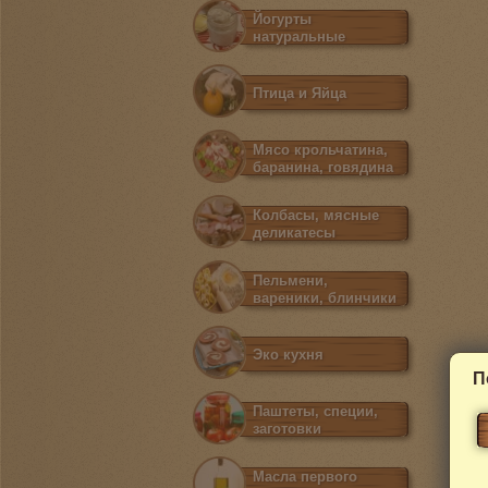
Йогурты
натуральные
Птица и Яйца
Мясо крольчатина,
баранина, говядина
Колбасы, мясные
деликатесы
Пельмени,
вареники, блинчики
Эко кухня
П
Паштеты, специи,
заготовки
Масла первого