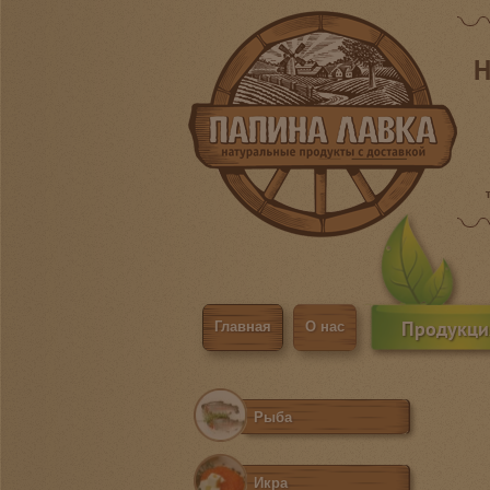
Н
Продукци
Главная
О нас
Рыба
Икра