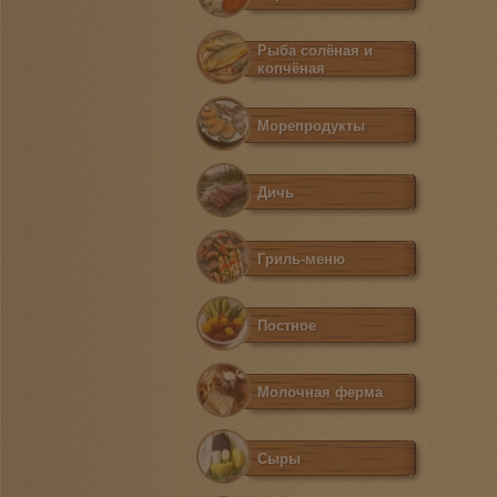
Рыба солёная и
копчёная
Морепродукты
Дичь
Гриль-меню
Постное
Молочная ферма
Сыры