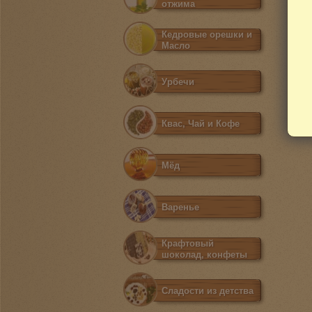
отжима
Кедровые орешки и
Масло
Урбечи
Квас, Чай и Кофе
Мёд
Варенье
Крафтовый
шоколад, конфеты
Сладости из детства