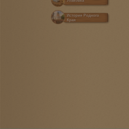
Упаковка
История Родного
Края