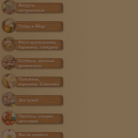
Йогурты
натуральные
Птица и Яйца
Мясо крольчатина,
баранина, говядина
Колбасы, мясные
деликатесы
Пельмени,
вареники, блинчики
Эко кухня
Паштеты, специи,
заготовки
Масла первого