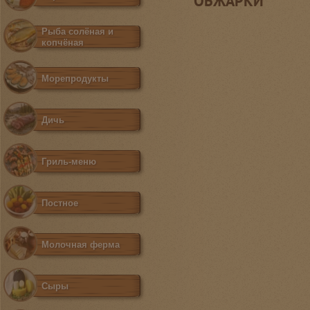
ОБЖАРКИ
Рыба солёная и
копчёная
Морепродукты
Дичь
Гриль-меню
Постное
Молочная ферма
Сыры