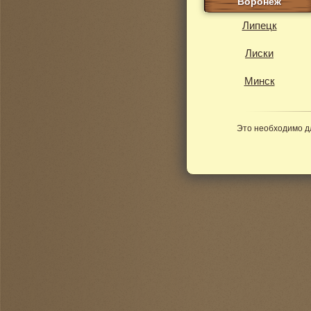
Воронеж
Липецк
Лиски
Минск
Это необходимо д