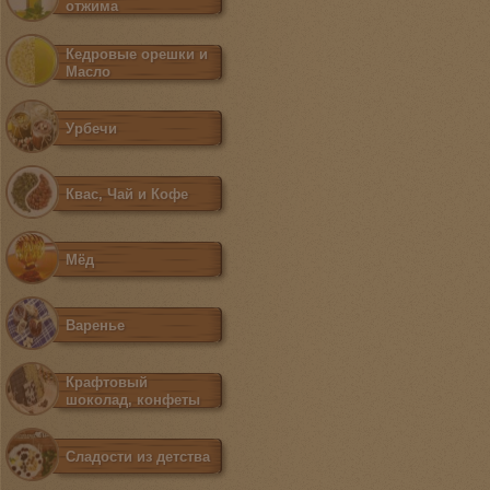
отжима
Кедровые орешки и
Масло
Урбечи
Квас, Чай и Кофе
Мёд
Варенье
Крафтовый
шоколад, конфеты
Сладости из детства