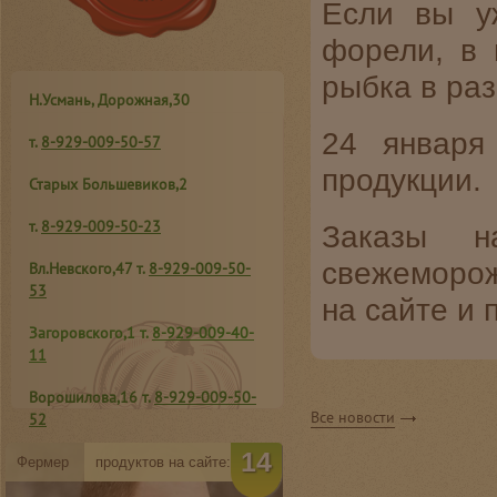
Если вы у
форели, в 
рыбка в раз
Н.Усмань, Дорожная,30
24 января
т.
8-929-009-50-57
продукции.
Старых Большевиков,2
т.
8-929-009-50-23
Заказы 
свежеморо
Вл.Невского,47 т.
8-929-009-50-
53
на сайте и
Загоровского,1 т.
8-929-009-40-
11
Ворошилова,16
т.
8-929-009-50-
Все новости
52
14
К.Маркса,94 т.
8-950-758-55-05
Фермер
продуктов на сайте: