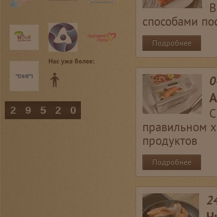
В
способами по
Подробнее
Нас уже более:
0
А
29520
С
правильном х
продуктов
Подробнее
2
Ч