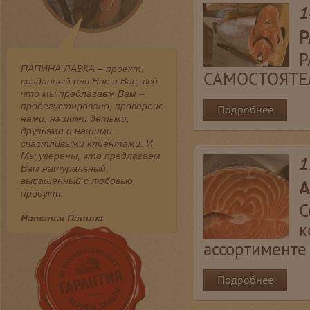
1
Р
Р
ПАПИНА ЛАВКА – проект,
САМОСТОЯТЕ
созданный для Нас и Вас, всё
что мы предлагаем Вам –
продегустировано, проверено
Подробнее
нами, нашими детьми,
друзьями и нашими
счастливыми клиентами. И
Мы уверены, что предлагаем
1
Вам натуральный,
выращенный с любовью,
А
продукт.
С
Наталья Папина
к
ассортименте 
Подробнее