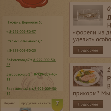
0
Д
Н.Усмань, Дорожная,30
Н
«форели из д
т.
8-929-009-50-57
уделить особ
Старых Большевиков,2
Подробнее
т.
8-929-009-50-23
Вл.Невского,47 т.
8-929-009-50-
53
1
Загоровского,1 т.
8-929-009-40-
Р
11
В
Ворошилова,16
т.
8-929-009-50-
прикорм? Мы
52
7
К.Маркса,94 т.
8-950-758-55-05
Фермер
продуктов на сайте:
Подробнее