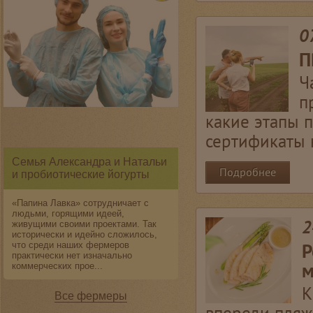
0
П
Ч
п
какие этапы 
сертификаты н
Семья Александра и Натальи
Подробнее
и пробиотические йогурты
«Папина Лавка» сотрудничает с
людьми, горящими идеей,
2
живущими своими проектами. Так
исторически и идейно сложилось,
Р
что среди наших фермеров
практически нет изначально
м
коммерческих прое...
К
Все фермеры